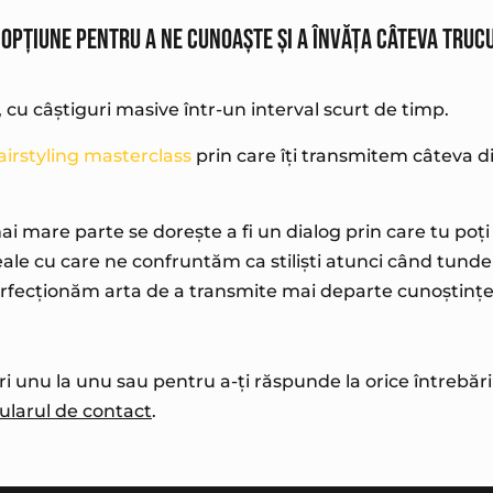
 opțiune pentru a ne cunoaște și a învăța câteva truc
 cu câștiguri masive într-un interval scurt de timp.
airstyling masterclass
prin care îți transmitem câteva d
mai mare parte se dorește a fi un dialog prin care tu poți
eale cu care ne confruntăm ca stiliști atunci când tunde
rfecționăm arta de a transmite mai departe cunoștințe
i unu la unu sau pentru a-ți răspunde la orice întrebări 
ularul de contact
.