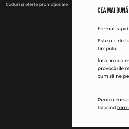
Coduri și oferte promoționale
Cea mai bună
Format rapid,
Este o zi de
h
timpului.
Însă, în cea 
provocările r
cum să ne pe
Pentru cursur
folosind
form