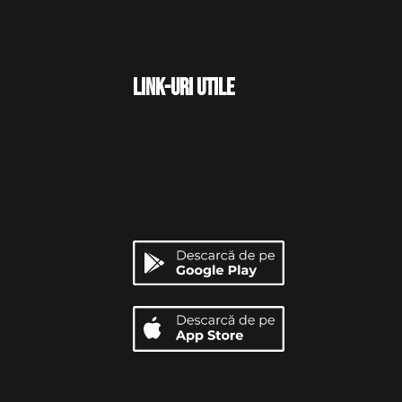
Link-uri utile
Zimbrului nr. 11
Termeni și condiții
Programări
Cursuri