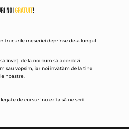
uri noi
GRATUIT
!
in trucurile meseriei deprinse de-a lungul
 să înveți de la noi cum să abordezi
m sau vopsim, iar noi învățăm de la tine
le noastre.
legate de cursuri nu ezita să ne scrii