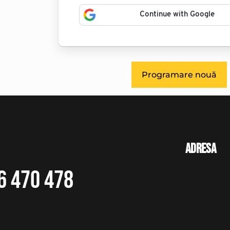
Continue with Google
Programare nouă
Adresa
6 470 478
Timișoara, 