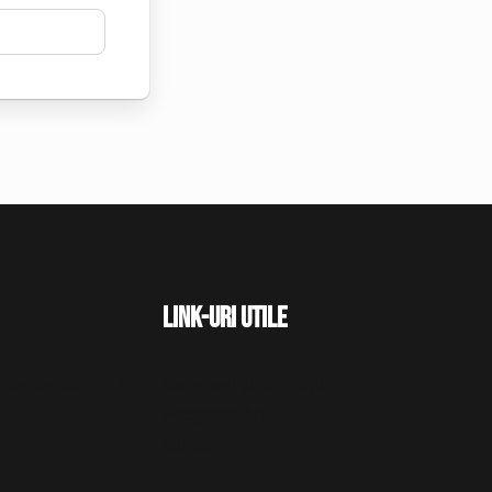
Link-uri utile
Zimbrului nr. 11
Termeni și condiții
Programări
Cursuri